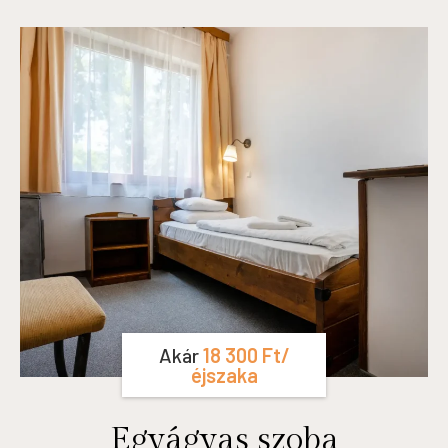
Akár
18 300
Ft
/
éjszaka
Egyágyas szoba