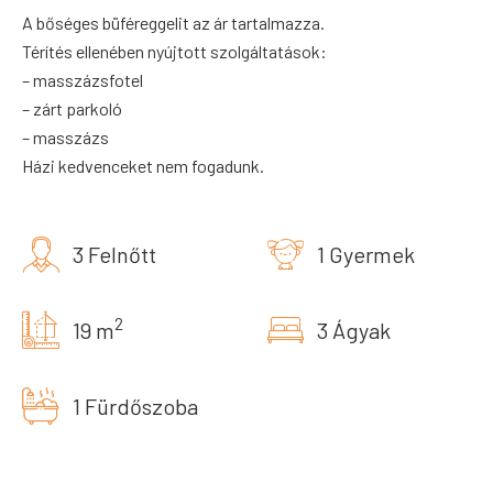
A bőséges büféreggelit az ár tartalmazza.
Térítés ellenében nyújtott szolgáltatások:
–
masszázsfotel
– zárt parkoló
–
masszázs
Házi kedvenceket nem fogadunk.
3 Felnőtt
1 Gyermek
2
19 m
3 Ágyak
1 Fürdőszoba