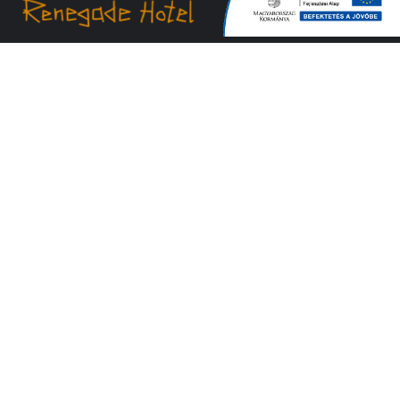
Hasznos Linkek
Impresszum
ÁSZF – Általános szerződési feltételek
Adatkezelési tájékoztató
Cookie kezelési tájékoztató
Házirend
Elállási és felmondási tájékoztató
Panaszkezelési tájékoztató
Fizetési tájékoztató