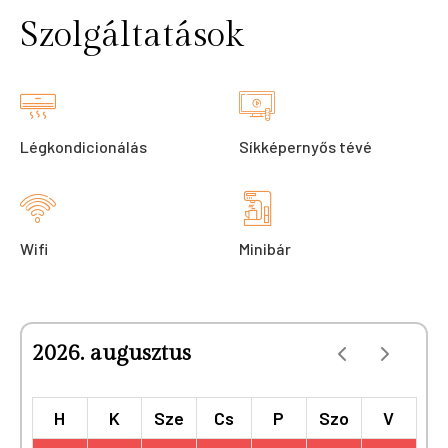
Szolgáltatások
Légkondicionálás
Síkképernyős tévé
Wifi
Minibár
2026. augusztus
H
K
Sze
Cs
P
Szo
V